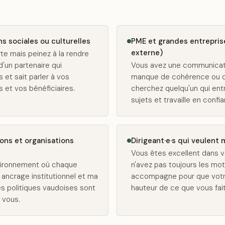
ns sociales ou culturelles
PME et grandes entrepris
externe)
te mais peinez à la rendre
d'un partenaire qui
Vous avez une communicati
et sait parler à vos
manque de cohérence ou d
 et vos bénéficiaires.
cherchez quelqu'un qui ent
sujets et travaille en conf
ons et organisations
Dirigeant·e·s qui veulen
Vous êtes excellent dans 
vironnement où chaque
n'avez pas toujours les mot
ancrage institutionnel et ma
accompagne pour que votre
s politiques vaudoises sont
hauteur de ce que vous fai
 vous.