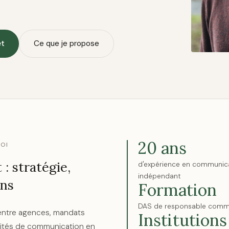
et
Ce que je propose
20 ans
MOI
 : stratégie,
d'expérience en communicat
indépendant
ons
Formation
DAS de responsable comm
r entre agences, mandats
Institutions
lités de communication en