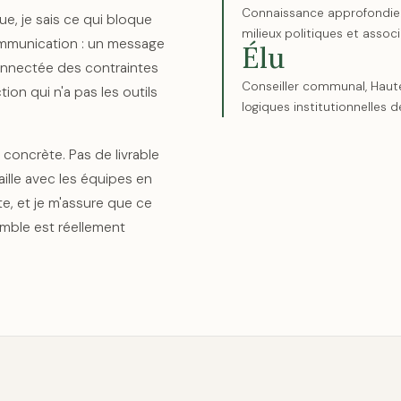
Connaissance approfondie 
que, je sais ce qui bloque
milieux politiques et associ
ommunication : un message
Élu
connectée des contraintes
Conseiller communal, Haut
ion qui n'a pas les outils
logiques institutionnelles de
concrète. Pas de livrable
vaille avec les équipes en
e, et je m'assure que ce
mble est réellement